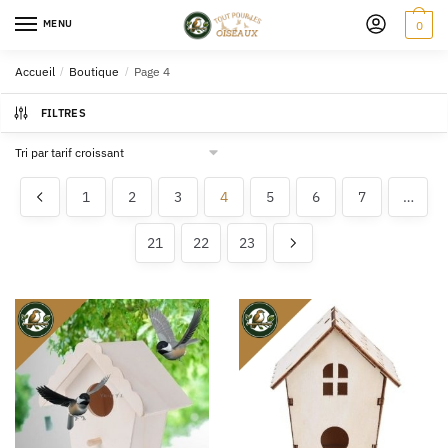
MENU
0
Accueil
/
Boutique
/
Page 4
FILTRES
1
2
3
4
5
6
7
…
21
22
23