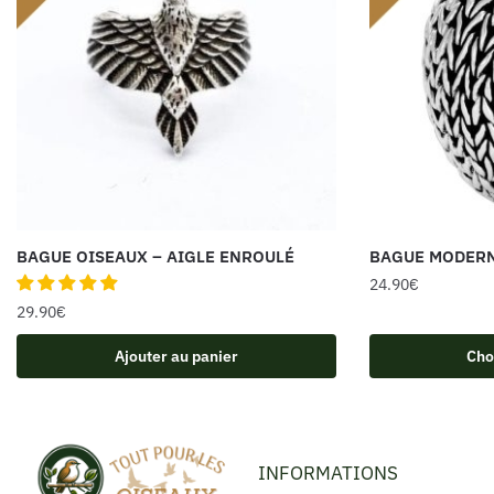
BAGUE OISEAUX – AIGLE ENROULÉ
BAGUE MODERN
24.90
€
29.90
€
Ajouter au panier
Cho
INFORMATIONS