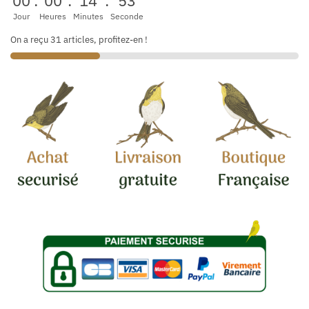
00
:
00
:
14
:
53
Jour
Heures
Minutes
Seconde
On a reçu 31 articles, profitez-en !