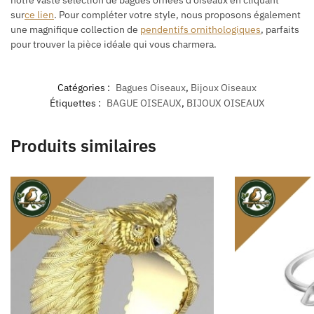
notre vaste sélection de bagues ornées d’oiseaux en cliquant
sur
ce lien
. Pour compléter votre style, nous proposons également
une magnifique collection de
pendentifs ornithologiques
, parfaits
pour trouver la pièce idéale qui vous charmera.
Catégories :
Bagues Oiseaux
,
Bijoux Oiseaux
Étiquettes :
BAGUE OISEAUX
,
BIJOUX OISEAUX
Produits similaires