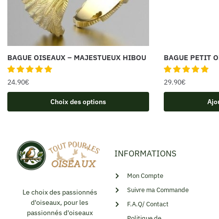
BAGUE OISEAUX – MAJESTUEUX HIBOU
BAGUE PETIT 
24.90
€
29.90
€
Choix des options
Ajo
INFORMATIONS
Mon Compte
Suivre ma Commande
Le choix des passionnés
d'oiseaux, pour les
F.A.Q/ Contact
passionnés d'oiseaux
Politique de