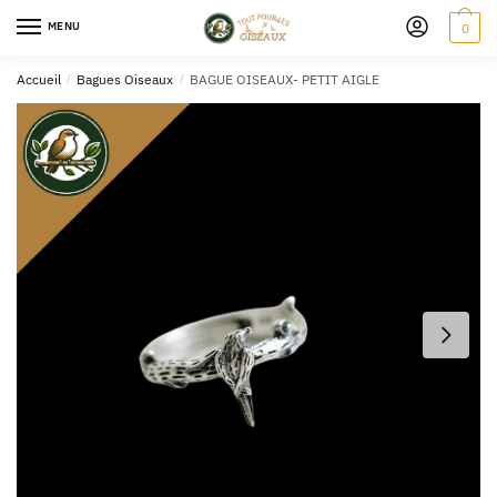
MENU
0
Accueil
/
Bagues Oiseaux
/
BAGUE OISEAUX- PETIT AIGLE