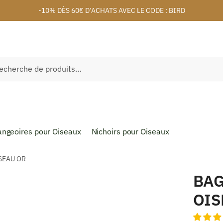
-10% DÈS 60€ D’ACHATS AVEC LE CODE : BIRD
herche
ngeoires pour Oiseaux
Nichoirs pour Oiseaux
SEAU OR
BAG
OIS