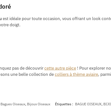
doré
u
est idéale pour toute occasion, vous offrant un look con
votre doigt.
anquez pas de découvrir
cette autre pièce
! Pour explorer no
osons une belle collection de
colliers à thème aviaire
, parm
Bagues Oiseaux
,
Bijoux Oiseaux
Étiquettes :
BAGUE OISEAUX
,
BIJ