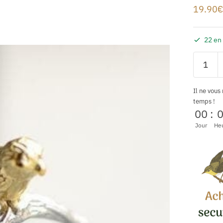
19.90
€
22 en
Il ne vous
temps !
00
:
Jour
He