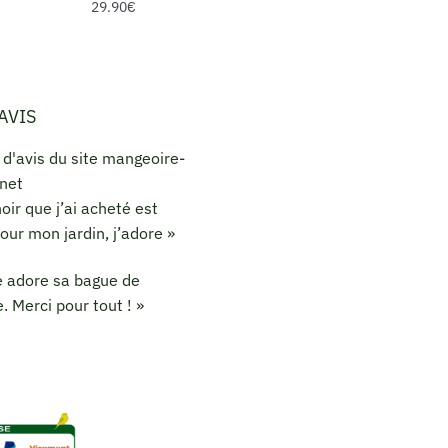
29.90
€
AVIS
hoir que j’ai acheté est
pour mon jardin, j’adore »
le adore sa bague de
. Merci pour tout ! »