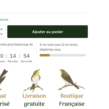
 stock
Ajouter au panier
 reste plus beaucoup de
Il ne reste que 22 en stock,
dépêchez vous
00
:
14
:
54
ures
Minutes
Seconde