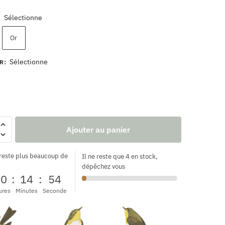
Sélectionne
:
Or
Sélectionne
R
:
Ajouter au panier
 reste plus beaucoup de
Il ne reste que 4 en stock,
dépêchez vous
00
:
14
:
53
ures
Minutes
Seconde