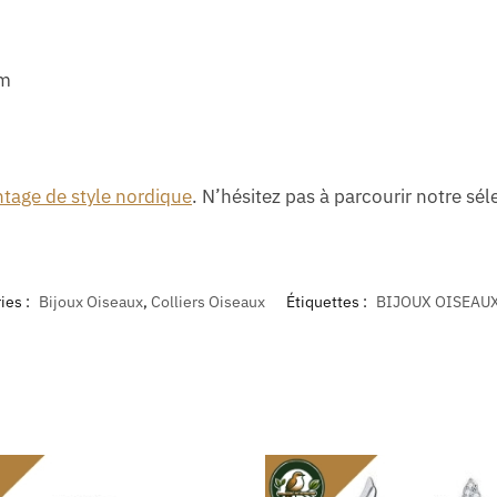
cm
intage de style nordique
. N’hésitez pas à parcourir notre s
ies :
Bijoux Oiseaux
,
Colliers Oiseaux
Étiquettes :
BIJOUX OISEAU