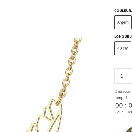
COULEUR
Argent
LONGUEU
40 cm
Il ne vous
temps !
00
:
Jour
He