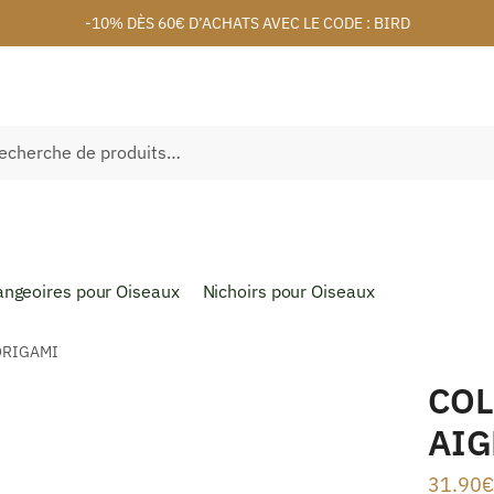
-10% DÈS 60€ D’ACHATS AVEC LE CODE : BIRD
herche
ngeoires pour Oiseaux
Nichoirs pour Oiseaux
ORIGAMI
COL
AIG
31.90
€