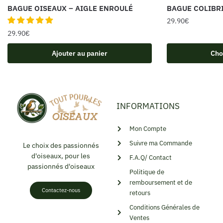
BAGUE OISEAUX – AIGLE ENROULÉ
BAGUE COLIBRI
29.90
€
29.90
€
Ajouter au panier
Cho
INFORMATIONS
Mon Compte
Suivre ma Commande
Le choix des passionnés
d'oiseaux, pour les
F.A.Q/ Contact
passionnés d'oiseaux
Politique de
remboursement et de
Contactez-nous
retours
Conditions Générales de
Ventes