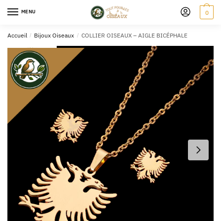
MENU
0
Accueil
/
Bijoux Oiseaux
/
COLLIER OISEAUX – AIGLE BICÉPHALE