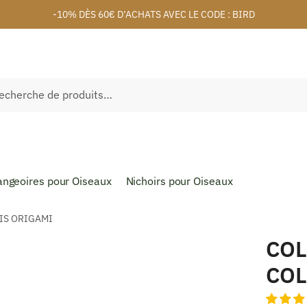
-10% DÈS 60€ D’ACHATS AVEC LE CODE : BIRD
herche
ngeoires pour Oiseaux
Nichoirs pour Oiseaux
RIS ORIGAMI
COL
COL