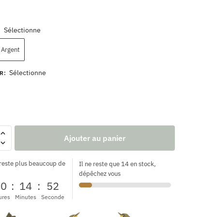
Sélectionne
:
Argent
Sélectionne
R
:
Ajouter au panier
 reste plus beaucoup de
Il ne reste que 14 en stock,
dépêchez vous
00
:
14
:
51
ures
Minutes
Seconde