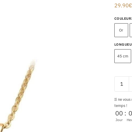
29.90
€
COULEUR
Or
LONGUEU
45 cm
Il ne vous
temps !
00
:
Jour
He