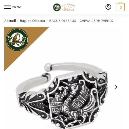
MENU
0
Accueil
/
Bagues Oiseaux
/
BAGUE OISEAUX – CHEVALIÈRE PHÉNIX