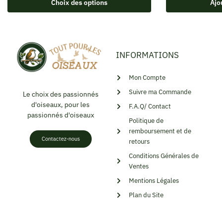
Choix des options
Ajo
INFORMATIONS
Mon Compte
Suivre ma Commande
Le choix des passionnés
d'oiseaux, pour les
F.A.Q/ Contact
passionnés d'oiseaux
Politique de
remboursement et de
Contactez-nous
retours
Conditions Générales de
Ventes
Mentions Légales
Plan du Site