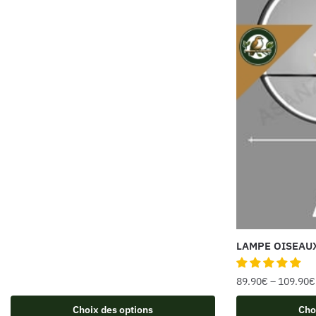
LAMPE OISEAU
89.90
€
–
109.90
€
Choix des options
Cho