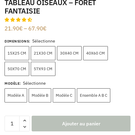
TABLEAU OISEAUX – FORET
FANTAISIE
21.90
€
–
67.90
€
Sélectionne
DIMENSIONS
:
15X25 CM
21X30 CM
30X40 CM
40X60 CM
50X70 CM
57X93 CM
Sélectionne
MODÈLE
:
Modèle A
Modèle B
Modèle C
Ensemble A B C
Ajouter au panier