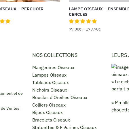
OISEAUX – PERCHOIR
LAMPE OISEAUX – ENSEMBL
CERCLES
99.90
€
–
179.90
€
NOS COLLECTIONS
LEURS 
Mangeoires Oiseaux
Lampes Oiseaux
« Le nic
Tableaux Oiseaux
parfait 
Nichoirs Oiseaux
sement et de
Boucles d’Oreilles Oiseaux
« Ma fil
Colliers Oiseaux
 de Ventes
chouette
Bijoux Oiseaux
Bracelets Oiseaux
Statuettes & Figurines Oiseaux