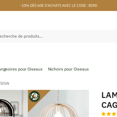
-10% DÈS 60€ D’ACHATS AVEC LE CODE : BIRD
herche
ngeoires pour Oiseaux
Nichoirs pour Oiseaux
ESIGN
LAM
CAG