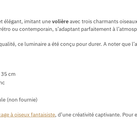
et élégant, imitant une
volière
avec trois charmants oiseau
 rétro ou contemporain, s’adaptant parfaitement à l’atmos
qualité, ce luminaire a été conçu pour durer. A noter que l
e 35 cm
anc
le (non fournie)
age à oiseux fantaisiste
, d’une créativité captivante. Pour