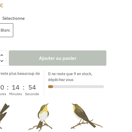
€
Sélectionne
:
Blanc
Ajouter au panier
 reste plus beaucoup de
Il ne reste que 9 en stock,
dépêchez vous
00
:
14
:
53
ures
Minutes
Seconde