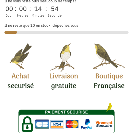
Il ne vous reste plus beaucoup de temps !
00
:
00
:
14
:
53
Jour
Heures
Minutes
Seconde
Il ne reste que 10 en stock, dépêchez vous