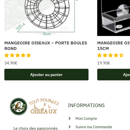
MANGEOIRE OISEAUX – PORTE BOULES
MANGEOIRE OI
ROND
15CM
34.90
€
19.90
€
Ajouter au panier
Ajo
INFORMATIONS
Mon Compte
Suivre ma Commande
Le choix des passionnés