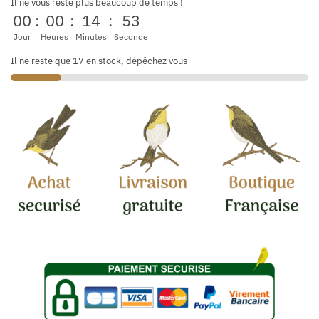
Il ne vous reste plus beaucoup de temps !
00
:
00
:
14
:
52
Jour
Heures
Minutes
Seconde
Il ne reste que 17 en stock, dépêchez vous