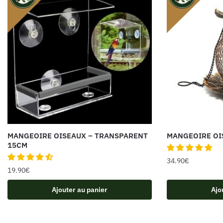
MANGEOIRE OISEAUX – TRANSPARENT
MANGEOIRE OI
15CM
34.90
€
19.90
€
Ajouter au panier
Ajo