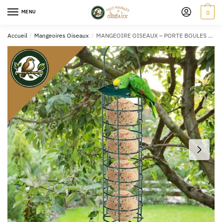
MENU
0
Accueil
/
Mangeoires Oiseaux
/
MANGEOIRE OISEAUX – PORTE BOULES 26CM