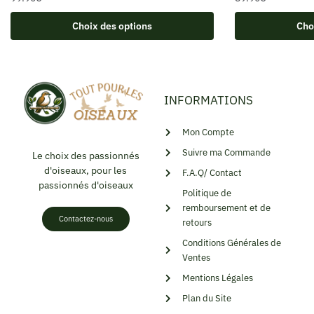
Choix des options
Cho
INFORMATIONS
Mon Compte
Suivre ma Commande
Le choix des passionnés
d'oiseaux, pour les
F.A.Q/ Contact
passionnés d'oiseaux
Politique de
remboursement et de
Contactez-nous
retours
Conditions Générales de
Ventes
Mentions Légales
Plan du Site