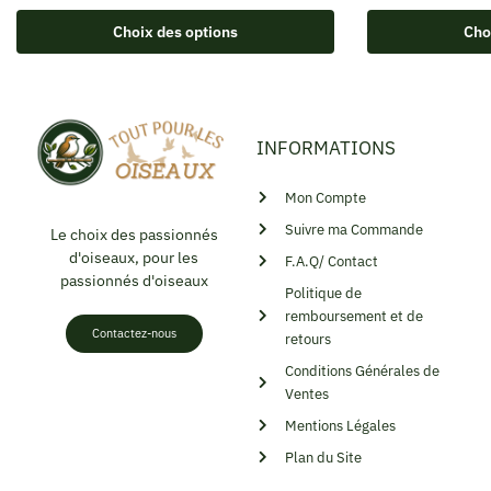
Choix des options
Cho
INFORMATIONS
Mon Compte
Suivre ma Commande
Le choix des passionnés
d'oiseaux, pour les
F.A.Q/ Contact
passionnés d'oiseaux
Politique de
remboursement et de
Contactez-nous
retours
Conditions Générales de
Ventes
Mentions Légales
Plan du Site