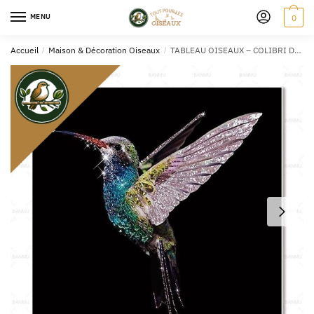
MENU
0
Accueil
/
Maison & Décoration Oiseaux
/
TABLEAU OISEAUX – COLIBRI DORÉ