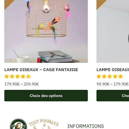
LAMPE OISEAUX – CAGE FANTAISIE
LAMPE OISEAU
179.90
€
–
259.90
€
99.90
€
–
179.90
€
Choix des options
Cho
INFORMATIONS