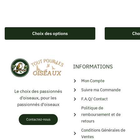
Choix des options
Cho
INFORMATIONS
Mon Compte
Suivre ma Commande
Le choix des passionnés
d'oiseaux, pour les
F.A.Q/ Contact
passionnés d'oiseaux
Politique de
remboursement et de
Contactez-nous
retours
Conditions Générales de
Ventes