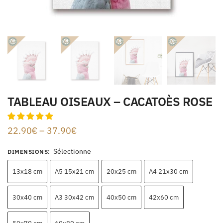
TABLEAU OISEAUX – CACATOÈS ROSE
22.90
€
–
37.90
€
Sélectionne
DIMENSIONS
:
13x18 cm
A5 15x21 cm
20x25 cm
A4 21x30 cm
30x40 cm
A3 30x42 cm
40x50 cm
42x60 cm