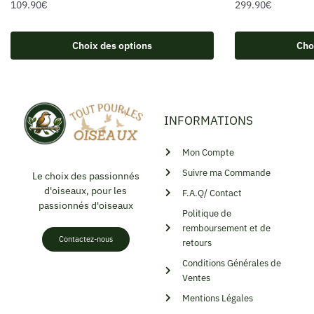
109.90
€
299.90
€
Choix des options
Cho
INFORMATIONS
Mon Compte
Suivre ma Commande
Le choix des passionnés
d'oiseaux, pour les
F.A.Q/ Contact
passionnés d'oiseaux
Politique de
remboursement et de
Contactez-nous
retours
Conditions Générales de
Ventes
Mentions Légales