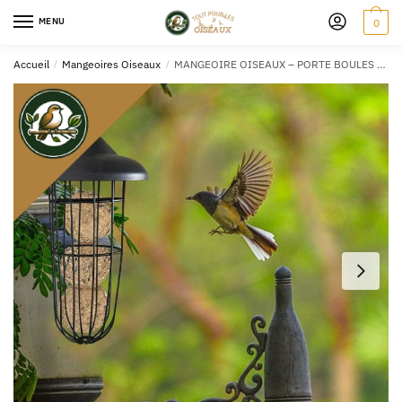
MENU
0
Accueil
/
Mangeoires Oiseaux
/
MANGEOIRE OISEAUX – PORTE BOULES DESIGN