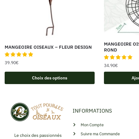
MANGEOIRE OI
MANGEOIRE OISEAUX – FLEUR DESIGN
ROND
39.90
€
34.90
€
Choix des options
Ajo
INFORMATIONS
Mon Compte
Suivre ma Commande
Le choix des passionnés