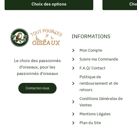
Choix des options
Cho
INFORMATIONS
Mon Compte
Suivre ma Commande
Le choix des passionnés
d'oiseaux, pour les
F.A.Q/ Contact
passionnés d'oiseaux
Politique de
remboursement et de
Contactez-nous
retours
Conditions Générales de
Ventes
Mentions Légales
Plan du Site