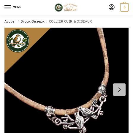
MENU
0
Accueil
/
Bijoux Oiseaux
/
COLLIER CUIR & OISEAUX