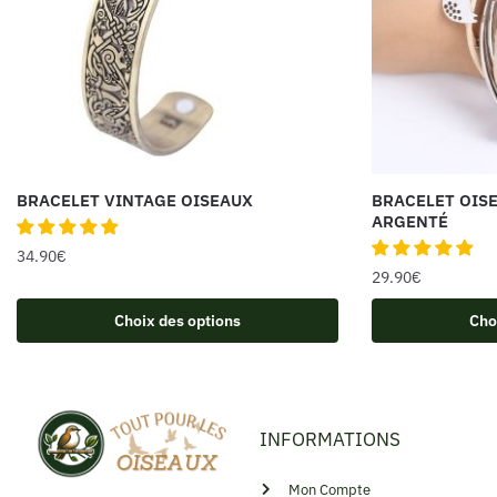
BRACELET VINTAGE OISEAUX
BRACELET OIS
ARGENTÉ
34.90
€
29.90
€
Choix des options
Cho
INFORMATIONS
Mon Compte