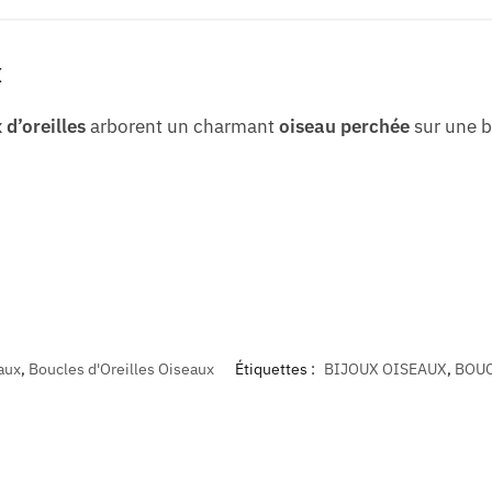
x
 d’oreilles
arborent un charmant
oiseau perchée
sur une b
aux
,
Boucles d'Oreilles Oiseaux
Étiquettes :
BIJOUX OISEAUX
,
BOUC