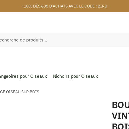
-10% DÈS 60€ D’ACHATS AVEC LE CODE : BIRD
herche
ngeoires pour Oiseaux
Nichoirs pour Oiseaux
GE OISEAU SUR BOIS
BOU
VIN
BOI