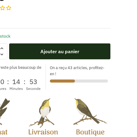
 stock
Ajouter au panier
 reste plus beaucoup de
On a reçu 43 articles, profitez-
en !
00
:
14
:
52
ures
Minutes
Seconde