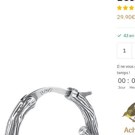
29.90
€
43 en
Il ne vous
temps !
00
:
Jour
He