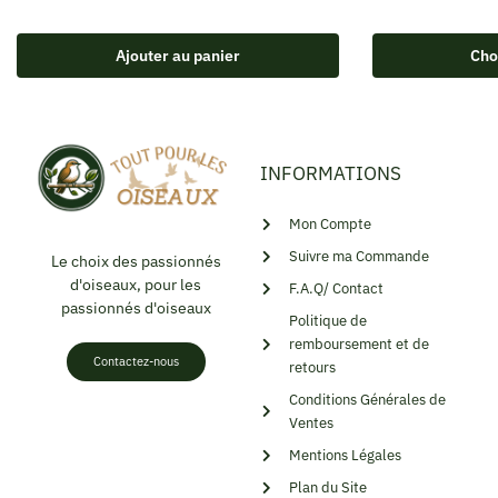
Ajouter au panier
Cho
INFORMATIONS
Mon Compte
Suivre ma Commande
Le choix des passionnés
d'oiseaux, pour les
F.A.Q/ Contact
passionnés d'oiseaux
Politique de
remboursement et de
Contactez-nous
retours
Conditions Générales de
Ventes
Mentions Légales
Plan du Site