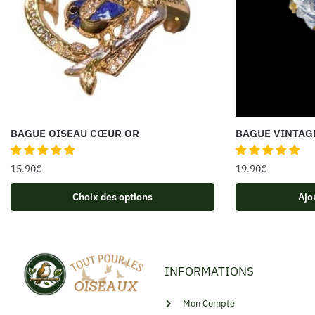
BAGUE OISEAU CŒUR OR
BAGUE VINTAG
15.90
€
19.90
€
Choix des options
Ajo
INFORMATIONS
Mon Compte