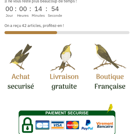
Il ne vous reste plus beaucoup de temps !
00
:
00
:
14
:
53
Jour
Heures
Minutes
Seconde
On a reçu 42 articles, profitez-en !