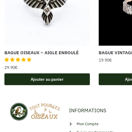
BAGUE OISEAUX – AIGLE ENROULÉ
BAGUE VINTAG
19.90
€
29.90
€
Ajouter au panier
Ajo
INFORMATIONS
Mon Compte